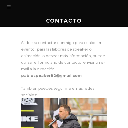
CONTACTO
Si desea contactar conmigo para cualquier
evento, para las labores de speaker o
animación, o deseas más información, puede
utilizar el formulario de contacto, enviar un e-
mail a la dirección
pablospeaker82@gmail.com
También puedes seguirme en las redes
sociales: