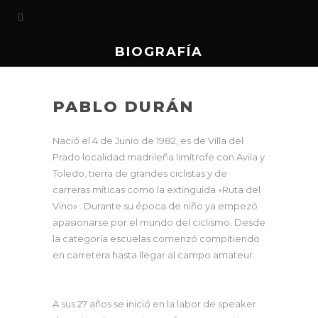
BIOGRAFÍA
PABLO DURÁN
Nació el 4 de Junio de 1982, es de Villa del
Prado localidad madrileña limítrofe con Avila y
Toledo, tierra de grandes ciclistas y de
carreras míticas como la extinguida «Ruta del
Vino» . Durante su época de niño ya empezó
apasionarse por el mundo del ciclismo. Desde
la categoría escuelas comenzó compitiendo
en carretera hasta llegar al campo amateur.
A sus 27 años se inició en la labor de speaker