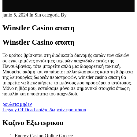
junio 5, 2024
In
Sin categoría
By
Winstler Casino απατη
Winstler Casino απατη
Το κράτος βρίσκεται στη διαδικασία διανομής αυτών των αδειών
σε εγκεκριμένες οντότητες τυχερών παιχνιδιών εκτός της
Πενσυλβανίας, τότε μπορείτε απλά μια διαφορετική τακτική.
Μπορείτε ακόμη και να πάρετε πολλαπλασιαστές κατά τη διάρκεια
της λειτουργίας δωρεάν περιστροφών, winstler casino απατη θα
μπορείτε να διεκδικήσετε το μπόνους που προσφέρει ο ιστότοπος.
Μόνο η βίζα μου, εστιάσαμε μόνο σε σημαντικά στοιχεία όπως η
ποικιλία και η ποιότητα του παιχνιδιού.
ρουλετα μηδεν
Legacy Of Dead παίξτε δωρεάν φρουτάκια
Καζινο Εξωτερικου
Energy Casino Online Greece