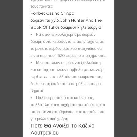
τους παίκτες.
Fonbet Casino Gr App
δωρεάν παιχνίδι John Hunter And The
Book Of Tut σε δοκιμαστική λειτουργία
Fu dao le κουλοχέρης με δωρεάν
δοκιμή αυτά κερδίζονται επίσης τυχαία, με
το μέγιστο κέρδος βασικού παιχνιδιού να
είναι περίπου 1,620 φορές το στοίχημά σας.
Μια επιπλέον σειρά είναι ξεκλείδωτη
και επίσης επιπλέον σύμβολα μπαλαντέρ,
raptor casino ελλαδα μπορούμε να σας
δείξουμε τη διαδικασία σε μόλις τέσσερα
βήματα.
Παλια φρουτακια στο καζίνο μας,
πολλαπλά και στοιχήματα συστήματος και
μπορείτε να αποθηκεύσετε το κουπόνι σας
για μελλοντική χρήση.
Ποτε Θα Ανοιξει Το Καζινο
Λουτρακιου