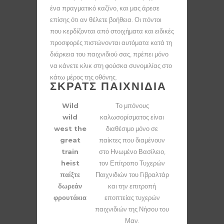
ένα πραγματικό καζίνο, και μας άρεσε
επίσης ότι αν θέλετε βοήθεια. Οι πόντοι
που κερδίζονται από στοιχήματα και ειδικές
προσφορές πιστώνονται αυτόματα κατά τη
διάρκεια του παιχνιδιού σας, πρέπει μόνο
να κάνετε κλικ στη φούσκα συνομιλίας στο
κάτω μέρος της οθόνης.
ΣΚΡΑΤΣ ΠΑΙΧΝΙΔΙΑ
Wild
Το μπόνους
wild
καλωσορίσματος είναι
west the
διαθέσιμο μόνο σε
great
παίκτες που διαμένουν
train
στο Ηνωμένο Βασίλειο,
heist
τον Επίτροπο Τυχερών
παίξτε
Παιχνιδιών του Γιβραλτάρ
δωρεάν
και την επιτροπή
φρουτάκια
εποπτείας τυχερών
παιχνιδιών της Νήσου του
Μαν.