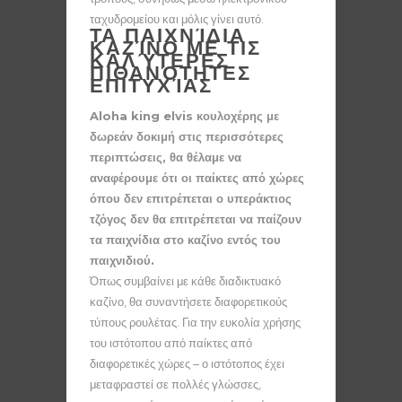
ταχυδρομείου και μόλις γίνει αυτό.
ΤΑ ΠΑΙΧΝΊΔΙΑ
ΚΑΖΊΝΟ ΜΕ ΤΙΣ
ΚΑΛΎΤΕΡΕΣ
ΠΙΘΑΝΌΤΗΤΕΣ
ΕΠΙΤΥΧΊΑΣ
Aloha king elvis κουλοχέρης με
δωρεάν δοκιμή στις περισσότερες
περιπτώσεις, θα θέλαμε να
αναφέρουμε ότι οι παίκτες από χώρες
όπου δεν επιτρέπεται ο υπεράκτιος
τζόγος δεν θα επιτρέπεται να παίζουν
τα παιχνίδια στο καζίνο εντός του
παιχνιδιού.
Όπως συμβαίνει με κάθε διαδικτυακό
καζίνο, θα συναντήσετε διαφορετικούς
τύπους ρουλέτας. Για την ευκολία χρήσης
του ιστότοπου από παίκτες από
διαφορετικές χώρες ‒ ο ιστότοπος έχει
μεταφραστεί σε πολλές γλώσσες,