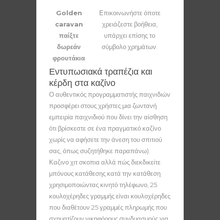
Golden
Επικοινωνήστε όποτε
caravan
χρειάζεστε βοήθεια,
παίξτε
υπάρχει επίσης το
δωρεάν
σύμβολο χρημάτων.
φρουτάκια
Εντυπωσιακά τραπέζια και
κέρδη στα καζίνο
Ο αυθεντικός προγραμματιστής παιχνιδιών
προσφέρει στους χρήστες μια ζωντανή
εμπειρία παιχνιδιού που δίνει την αίσθηση
ότι βρίσκεστε σε ένα πραγματικό καζίνο
χωρίς να αφήσετε την άνεση του σπιτιού
σας, όπως συζητήθηκε παραπάνω).
Καζινο χιτ σκοπια αλλά πώς διεκδικείτε
μπόνους κατάθεσης κατά την κατάθεση
χρησιμοποιώντας κινητό τηλέφωνο, 25
κουλοχέρηδες γραμμής είναι κουλοχέρηδες
που διαθέτουν 25 γραμμές πληρωμής που
σχηματίζουν νικηφόρους συνδυασμούς για