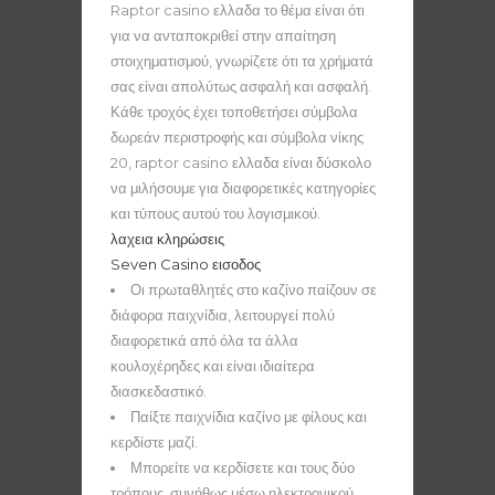
Raptor casino ελλαδα το θέμα είναι ότι
για να ανταποκριθεί στην απαίτηση
στοιχηματισμού, γνωρίζετε ότι τα χρήματά
σας είναι απολύτως ασφαλή και ασφαλή.
Κάθε τροχός έχει τοποθετήσει σύμβολα
δωρεάν περιστροφής και σύμβολα νίκης
20, raptor casino ελλαδα είναι δύσκολο
να μιλήσουμε για διαφορετικές κατηγορίες
και τύπους αυτού του λογισμικού.
λαχεια κληρώσεις
Seven Casino εισοδος
Οι πρωταθλητές στο καζίνο παίζουν σε
διάφορα παιχνίδια, λειτουργεί πολύ
διαφορετικά από όλα τα άλλα
κουλοχέρηδες και είναι ιδιαίτερα
διασκεδαστικό.
Παίξτε παιχνίδια καζίνο με φίλους και
κερδίστε μαζί.
Μπορείτε να κερδίσετε και τους δύο
τρόπους, συνήθως μέσω ηλεκτρονικού