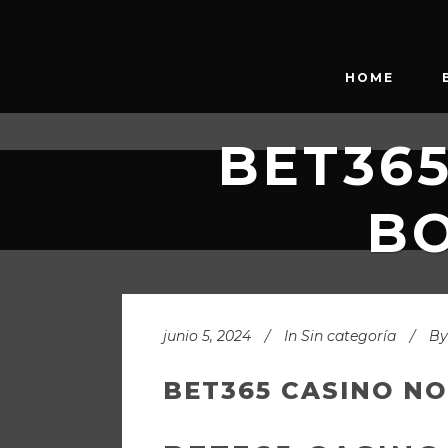
HOME
BET365
BO
junio 5, 2024
In
Sin categoría
By
BET365 CASINO NO