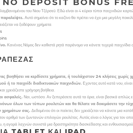
 NO DEPOSIT BONUS FRE
ιλαμβανομένου του Νιου Τζέρσεϋ. Εδώ είναι οι 4 κύριοι τύποι παιχνιδιών καρ
, παραλείψτε.
Αυτό σημαίνει ότι το καζίνο θα πρέπει να έχει μια μεγάλη ποικ
ρειάζεται να ξοδέψουν χρήματα.
s
pins
ίνο.
Κανένας Νόμος δεν καθιστά ρητά παράνομο να κάνετε τυχερά παιχνίδια στ
ΡΑΠΕΖΑΣ
α σας βοηθήσει να κερδίσετε χρήματα, ή τουλάχιστον 24 κλήσεις χωρί
ού ή το παιχνίδι διαδικτυακών παιχνιδιών.
Εχοντας αυτό κατά νου, είναι
αι χρειάζεστε γρήγορη βοήθεια.
ναι ασφαλείς.
Ναι, ωστόσο. Αν ξεπεράσετε αυτά τα όρια, είναι βασικά απλώς ε
ανόνων όλων των τύπων ρουλετών και θα θέλατε να δοκιμάσετε την τύχ
ν χρημάτων σας.
Δεδομένου ότι οι παίκτες δεν χρειάζεται να κάνετε μια κατ
ον αριθμό των ζωντανών επιλογών ρουλέτας. Αυτός είναι ο λόγος για τον οποί
, η αγορά λαχνών συνιστά μια δραστηριότητα διασκέδασης και ενθουσιασμο
ΓΙΑ TABLET ΚΑΙ IPAD