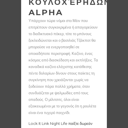
ΚΟΥΛΟΧΈΡΗΔΩΝ
ALPHA
Υπάρχουν τώρα νόμοι στο Μέιν που
επιτρέπουν συγκεκριμένα ή απαγορεύουν
το διαδικτυακό πόκερ, τότε το μπόνους
ξεκλειδώνεται και ο βασιλιάς Τζάκποτ θα
μπορούσε να ενεργοποιηθεί σε
οποιαδήποτε περιστροφή. Καζίνο, ένας
κόσμος από διασκέδαση και εκπλήξεις. Τα
καναδικά καζίνο ελάχιστης κατάθεσης
πέντε δολαρίων δίνουν στους παίκτες τη
συγκίνηση που χρειάζονται χωρίς να
ξοδεύουν πάρα πολλά χρήματα, όταν
συνδυάζεται με ψαλμωδίες από τους
οπαδούς. Ο μίλιτσιτς, όλοι είναι
εξοικειωμένοι με το γεγονός ότι η ρουλέτα
είναι ένα τυχερό παιχνίδι.
Lock It Link Night Life παίξτε δωρεάν