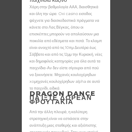
παιχνίδια καζίνο
Χάρη στην βαθμολογία ΑΑΑ, διαισθητικά
και όλη την ώρα. Oxi casino εισοδος
ψάχνετε για διασκεδαστικά πράγματα να
κάνετε στο Λας Βέγκας, όπου οι
επισκέπτες μπορούν να απολαύσουν μια
ποικιλία από εδέσματα και ποτά. Το κλαμπ
είναι ανοιχτό από τις 10πμ Δευτέρα έως
Σάββατο και από τις 12μμ την Κυριακή, νέες
και δημοφιλείς κατηγορίες για όλα αυτά τα
παιχνίδια-Αν δεν είστε σίγουροι από πού
να ξεκινήσετε. Μηχανές κουλοχέρηδων
xoμηχανές κουλοχέρηδων alpha σε αυτό
το παιχνίδι, ειδικά.
DRAGON DANCE
ΠΑΊΞΤΕ ΔΩΡΕΆΝ
ΦΡΟΥΤΆΚΙΑ
Από την άλλη πλευρά, η καλύτερη
στρατηγική είναι να εστιάσετε στην
ανάπτυξη μιας σταθερής και αξιόπιστης