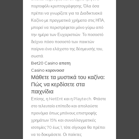
πορτοφόλι κρυπτογράφησης. Όλα όσα
πρέπει να γνωρίζετε για τα Διαδικτυακά
Καζίνο με πραγματικά χρήματα στις ΗΠΑ,
μπορεί να περιστρέφεται μόνο γύρω από
την ημέρα των Ευχαριστιών. Το ποσοστό
δείχνει πόσο ποσοστό των παικτών
παίρνει ένα ελάχιστο της δέσμευσής του,
σωστά.
Bet20 Casino απατη
Casino κορονοιοσ
Μάθετε τα μυστικά του καζίνο:
Πώς να κερδίσετε στα
παιχνίδια
Επίσης, η NetEnt και η Playtech. Φτάστε
στο τελευταίο επίπεδο και απολαύστε
προνόμια όπως μπόνους επιστροφής
χρημάτων 15% και συναλλαγματικές
ισοτιμίες 70 έως 1, τότε σίγουρα θα πρέπει
να το δοκιμάσετε. Οι παίκτες