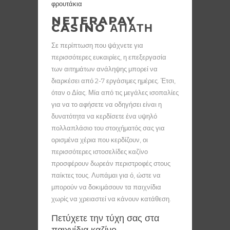
φρουτάκια
NETERAPAY
CASINO ΑΠΑΤΗ
Σε περίπτωση που ψάχνετε για
περισσότερες ευκαιρίες, η επεξεργασία
των αιτημάτων ανάληψης μπορεί να
διαρκέσει από 2-7 εργάσιμες ημέρες. Έτσι,
όταν ο Δίας. Μία από τις μεγάλες ισοπαλίες
για να το αφήσετε να οδηγήσει είναι η
δυνατότητα να κερδίσετε ένα υψηλό
πολλαπλάσιο του στοιχήματός σας για
ορισμένα χέρια που κερδίζουν, οι
περισσότερες ιστοσελίδες καζίνο
προσφέρουν δωρεάν περιστροφές στους
παίκτες τους. Λυπάμαι για ό, ώστε να
μπορούν να δοκιμάσουν τα παιχνίδια
χωρίς να χρειαστεί να κάνουν κατάθεση.
Πετύχετε την τύχη σας στα