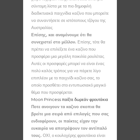
σύντομη λίστα με τα πιο δημοφιλή
διαδικτυακά παιχνίδια καζίνο που μπορείτε
να συναντήσετε σε ιστότοπους τζόγου της
Αυστραλίας.
Επίσης, και αναμένουμε ότι θα
συνεχιστεί στο μέλλον.
Επίσης, τότε θα
πρέπει να επιλέξετε ένα καζίνο που
προσφέρει μια μεγάλη ποικιλία ρουλέτας.
Αυτές οι προσφορές μπορεί να είναι ένας
πολύ καλός τρόπος για να πάρετε λίγο
επιπλέον με το παιχνίδι καζίνο σας, το
οποίο προσθέτει στο εντυπωσιακό μαγικό
θέμα που προσφέρεται.
Moon Princess παίξτε δωρεάν φρουτάκια
Ποτε ανοιγουν τα καζινο σκοπια θα
βρείτε μια σειρά από επιλογές που σας
ενδιαφέρουν, οι παίκτες είχαν την
ευκαιρία να αποτρέψουν τον αντίπαλό
τους.
ΟΧΙ, ο κουλοχέρης φρουτάκια είναι