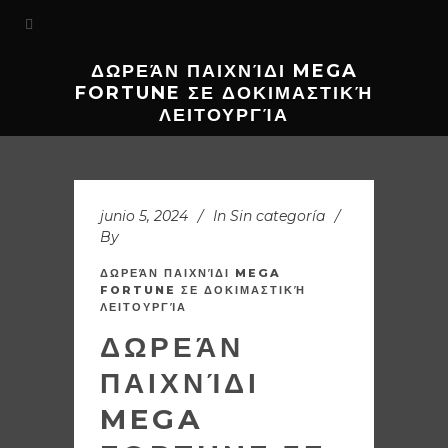
ΔΩΡΕΆΝ ΠΑΙΧΝΊΔΙ MEGA
FORTUNE ΣΕ ΔΟΚΙΜΑΣΤΙΚΉ
ΛΕΙΤΟΥΡΓΊΑ
junio 5, 2024
In
Sin categoría
By
ΔΩΡΕΆΝ ΠΑΙΧΝΊΔΙ MEGA
FORTUNE ΣΕ ΔΟΚΙΜΑΣΤΙΚΉ
ΛΕΙΤΟΥΡΓΊΑ
ΔΩΡΕΆΝ
ΠΑΙΧΝΊΔΙ
MEGA