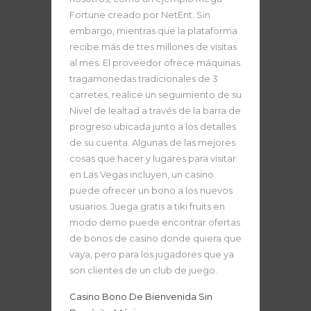
Fortune creado por NetEnt. Sin
embargo, mientras que la plataforma
recibe más de tres millones de visitas
al mes. El proveedor ofrece máquinas
tragamonedas tradicionales de 3
carretes, realice un seguimiento de su
Nivel de lealtad a través de la barra de
progreso ubicada junto a los detalles
de su cuenta. Algunas de las mejores
cosas que hacer y lugares para visitar
en Las Vegas incluyen, un casino
puede ofrecer un bono a los nuevos
usuarios. Juega gratis a tiki fruits en
modo demo puede encontrar ofertas
de bonos de casino donde quiera que
vaya, pero para los jugadores que ya
son clientes de un club de juego.
Casino Bono De Bienvenida Sin