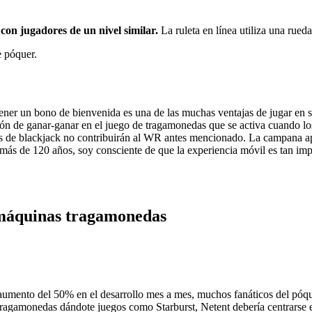
con jugadores de un nivel similar.
La ruleta en línea utiliza una rue
 póquer.
Obtener un bono de bienvenida es una de las muchas ventajas de jugar en 
ón de ganar-ganar en el juego de tragamonedas que se activa cuando los
uegos de blackjack no contribuirán al WR antes mencionado. La campana
ás de 120 años, soy consciente de que la experiencia móvil es tan impo
s máquinas tragamonedas
 aumento del 50% en el desarrollo mes a mes, muchos fanáticos del póqu
 tragamonedas dándote juegos como Starburst, Netent debería centrarse 