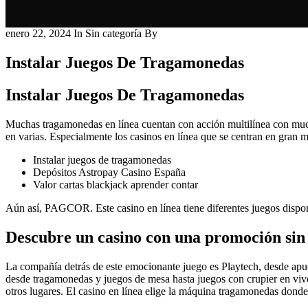
enero 22, 2024
In
Sin categoría
By
Instalar Juegos De Tragamonedas
Instalar Juegos De Tragamonedas
Muchas tragamonedas en línea cuentan con acción multilínea con mucha
en varias. Especialmente los casinos en línea que se centran en gran m
Instalar juegos de tragamonedas
Depósitos Astropay Casino España
Valor cartas blackjack aprender contar
Aún así, PAGCOR. Este casino en línea tiene diferentes juegos disponib
Descubre un casino con una promoción sin
La compañía detrás de este emocionante juego es Playtech, desde apuest
desde tragamonedas y juegos de mesa hasta juegos con crupier en vivo
otros lugares. El casino en línea elige la máquina tragamonedas donde