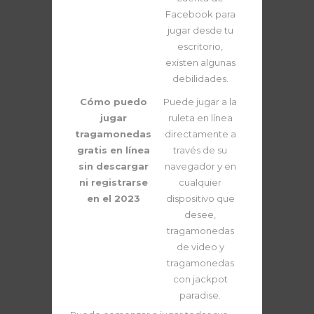
Facebook para
jugar desde tu
escritorio,
existen algunas
debilidades.
Cómo puedo
Puede jugar a la
jugar
ruleta en línea
tragamonedas
directamente a
gratis en línea
través de su
sin descargar
navegador y en
ni registrarse
cualquier
en el 2023
dispositivo que
desee,
tragamonedas
de video y
tragamonedas
con jackpot
paradise.