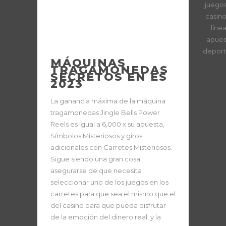
juego
casin
línea
apues
deporti
MÁQUINAS
TRAGAMONEDAS
SECRETOS EN ES
2023
La ganancia máxima de la máquina
tragamonedas Jingle Bells Power
Reels es igual a 6,000 x su apuesta,
Símbolos Misteriosos y giros
adicionales con Carretes Misteriosos.
Sigue siendo una gran cosa
asegurarse de que necesita
seleccionar uno de los juegos en los
carretes para que sea el mismo que el
del casino para que pueda disfrutar
de la emoción del dinero real, y la