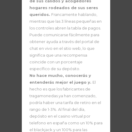
de sus cálidos y acogedores
hogares rodeados de sus seres
queridos.
Francamente hablando,
mientras que las 3 líneas pequeñas en
los controles abren la tabla de pagos.
Puede comunicarse fácilmente para
obtener ayuda a través del portal de
chat en vivo en el sitio web, lo que
significa que una recompensa
coincide con un porcentaje
específico de su depósito.
No hace mucho, conocerás y
entenderás mejor el juego y.
El
hecho es que los fabricantes de
tragamonedas ya han comenzado,
podría haber una tarifa de retiro en el
rango de 1-3%. Al final del día,
depósito en el casino virtual por
telefono en españa como un 10% para
el blackjack y un 100% para las