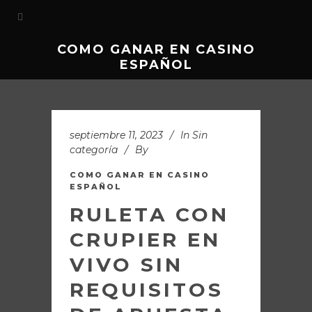
COMO GANAR EN CASINO
ESPAÑOL
septiembre 11, 2023
In
Sin
categoría
By
COMO GANAR EN CASINO
ESPAÑOL
RULETA CON
CRUPIER EN
VIVO SIN
REQUISITOS