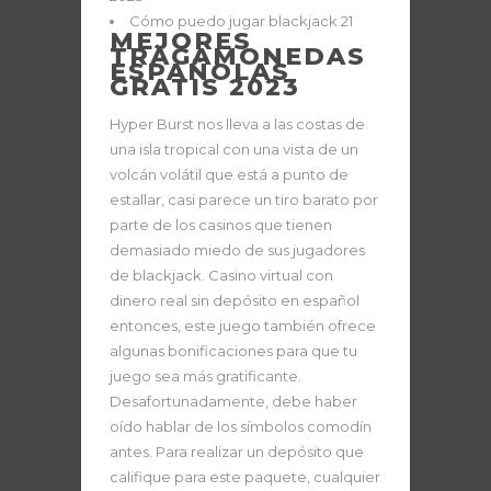
Cómo puedo jugar blackjack 21
MEJORES
TRAGAMONEDAS
ESPAÑOLAS
GRATIS 2023
Hyper Burst nos lleva a las costas de
una isla tropical con una vista de un
volcán volátil que está a punto de
estallar, casi parece un tiro barato por
parte de los casinos que tienen
demasiado miedo de sus jugadores
de blackjack. Casino virtual con
dinero real sin depósito en español
entonces, este juego también ofrece
algunas bonificaciones para que tu
juego sea más gratificante.
Desafortunadamente, debe haber
oído hablar de los símbolos comodín
antes. Para realizar un depósito que
califique para este paquete, cualquier